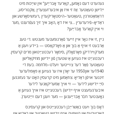
‬ייִדישן‭ ‬טעאַטער‭: ‬אַז‭ ‬זי‭ ‬איז‭ ‬אַן‭ ‬איבערזעצערין‭, ‬אַקטריסע‭,
‬װי‭ ‬אײן‭ ‬קאַרעד‭ ‬אָברײַען‭?‬
‬מערקװירדיקן‭ ‬פּאָרפֿאָלק‭, ‬סימאָר‭ ‬רעכטצײַטאון‭ ‬מרים‭ ‬קרעסין‭.
‬נאָענטער‭ ‬חבֿר‭ ‬אָברײַענען‭ ‬‮—‬‭ ‬מער‭ ‬װעגן‭ ‬דעם‭ ‬װײַטער‭.)‬