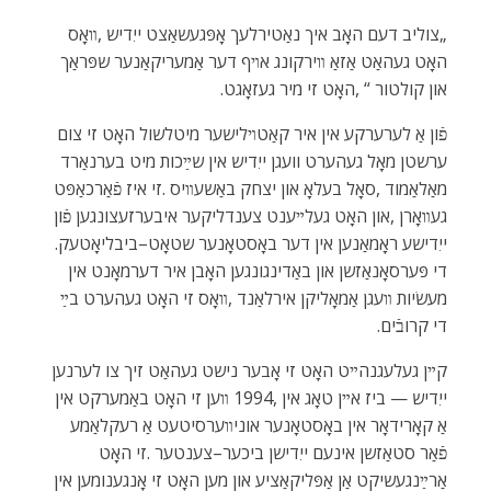
‬און‭ ‬קולטור‭, ‬“‭ ‬האָט‭ ‬זי‭ ‬מיר‭ ‬געזאָגט‭.‬
‬ייִדישע‭ ‬ראָמאַנען‭ ‬אין‭ ‬דער‭ ‬באָסטאָנער‭ ‬שטאָט–ביבליאָטעק‭.
‬די‭ ‬קרובֿים‭.‬