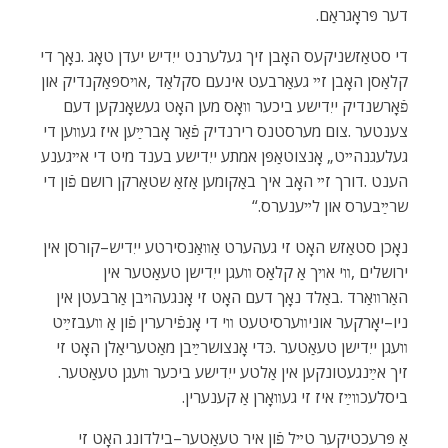
‬דער‭ ‬פּראָגראַם‭.‬
‬שרײַבערס‭ ‬און‭ ‬לײענערס‭.‬“
‬זיך‭ ‬אײַנגעטונקען‭ ‬אין‭ ‬אַלטע‭ ‬ייִדישע‭ ‬ביכער‭ ‬װעגן‭ ‬טעאַטער‭.
‬ביסלעכװײַז‭ ‬איז‭ ‬זי‭ ‬געװאָרן‭ ‬אַ‭ ‬קענערין‭.‬