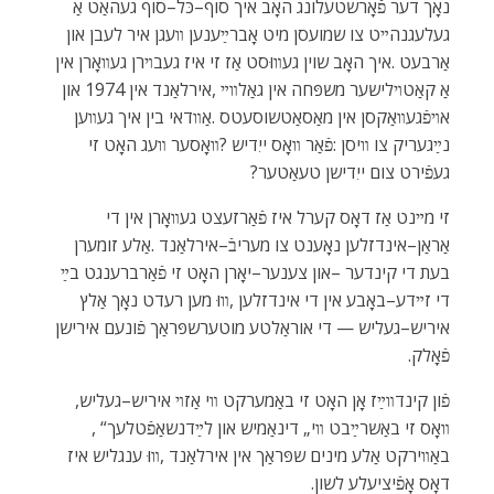
‬געפֿירט‭ ‬צום‭ ‬ייִדישן‭ ‬טעאַטער‭?‬
‬פֿאָלק‭.‬
פֿון‭ ‬קינדװײַז‭ ‬אָן‭ ‬האָט‭ ‬זי‭ ‬באַמערקט‭ ‬װי‭ ‬אַזױ‭ ‬איריש–געליש‭,
‬װאָס‭ ‬זי‭ ‬באַשרײַבט‭ ‬װי‭ ‬‮„‬דינאַמיש‭ ‬און‭ ‬לײַדנשאַפֿטלעך‭, ‬“‭
‬דאָס‭ ‬אָפֿיציעלע‭ ‬לשון‭.‬