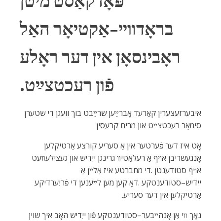
‬סימאָר‭ ‬רעכטצײַט‭ ‬און‭ ‬מרים‭ ‬קרעסין‭ ‬
‬אַרטיקלען‭ ‬אין‭ ‬דער‭ ‬סעריע‭.‬