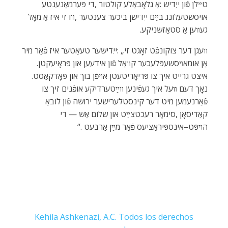
‬געװען‭ ‬אַ‭ ‬סטאַזשניקע‭.‬
‬אַן‭ ‬אומאױסשעפּלעכער‭ ‬קװאַל‭ ‬פֿון‭ ‬אידעען‭ ‬און‭ ‬פּראָיעקטן‭.
‬איצט‭ ‬גרייט‭ ‬איך‭ ‬צו‭ ‬פּריאָריטעטן‭ ‬אױפֿן‭ ‬בוך‭ ‬און‭ ‬פּאָדקאַסט‭.
‬הױפּט–אינספּיראַציעס‭ ‬פֿאַר‭ ‬מײַן‭ ‬אַרבעט‭. ‬“
Kehila Ashkenazi, A.C. Todos los derechos