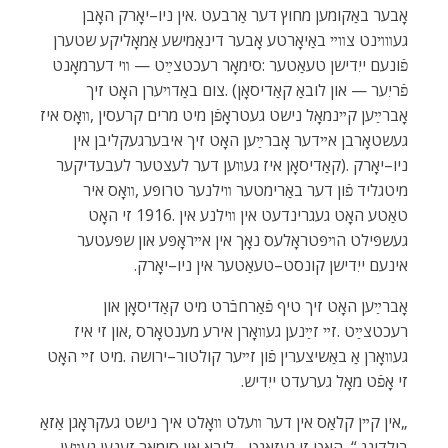
‬אינעם‭ ‬ייִדישן‭ ‬קונסט–טעאַטער‭ ‬אין‭ ‬ניו–יאָרק‭.‬
‬זי‭ ‬אָפֿט‭ ‬מאָל‭ ‬גערעדט‭ ‬ייִדיש‭.‬