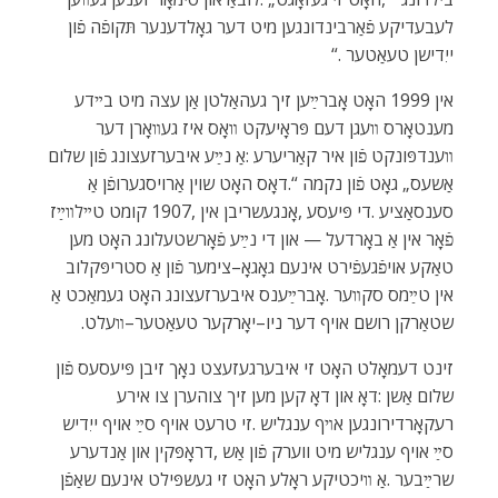
‬ייִדישן‭ ‬טעאַטער‭. ‬“
‬שטאַרקן‭ ‬רושם‭ ‬אויף‭ ‬דער‭ ‬ניו–יאָרקער‭ ‬טעאַטער‮–‬װעלט‭.‬