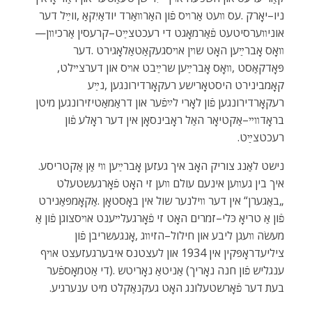
‬אוניװערסיטעט‭ ‬פֿאַרמאָגט‭ ‬די‭ ‬רעכטצײַט–קרעסין‭ ‬אַרכיװן‭ ‬‮—‬‭
‬פּאָדקאַסט‭, ‬װאָס‭ ‬אָברײַען‭ ‬שרײַבט‭ ‬אױס‭ ‬און‭ ‬דערצײלט‭,
‬רעכטצײַט‭.‬
נישט‭ ‬לאַנג‭ ‬צוריק‭ ‬האָב‭ ‬איך‭ ‬געזען‭ ‬אָברײַען‭ ‬װי‭ ‬אַן‭ ‬אַקטריסע‭.
‬בעת‭ ‬דער‭ ‬פֿאָרשטעלונג‭ ‬האָט‭ ‬געקנאַקלט‭ ‬מיט‭ ‬ענערגיע‭.‬