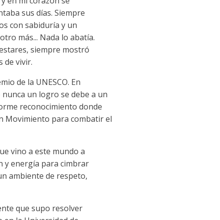
y en mi corazón se
entaba sus días. Siempre
os con sabiduría y un
otro más... Nada lo abatía.
alestares, siempre mostró
de vivir.
remio de la UNESCO. En
e nunca un logro se debe a un
enorme reconocimiento donde
en Movimiento para combatir el
que vino a este mundo a
ón y energía para cimbrar
 un ambiente de respeto,
liente que supo resolver