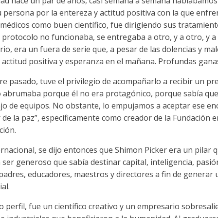
d hace un par de años, casi semana a semana hablábamos 
 persona por la entereza y actitud positiva con la que enfr
 médicos como buen científico, fue dirigiendo sus tratamient
n protocolo no funcionaba, se entregaba a otro, y a otro, y a 
ario, era un fuera de serie que, a pesar de las dolencias y m
, actitud positiva y esperanza en el mañana. Profundas ganas 
 pasado, tuve el privilegio de acompañarlo a recibir un p
, lo abrumaba porque él no era protagónico, porque sabía qu
bajo de equipos. No obstante, lo empujamos a aceptar ese 
r de la paz”, específicamente como creador de la Fundación 
ción.
rnacional, se dijo entonces que Shimon Picker era un pilar 
n ser generoso que sabía destinar capital, inteligencia, pasi
 padres, educadores, maestros y directores a fin de generar
al.
jo perfil, fue un científico creativo y un empresario sobresa