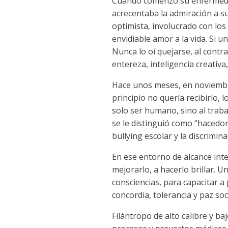
Cuando comenzó su enfermeda
acrecentaba la admiración a su
optimista, involucrado con los
envidiable amor a la vida. Si u
Nunca lo oí quejarse, al contr
entereza, inteligencia creativa
Hace unos meses, en noviembre
principio no quería recibirlo
solo ser humano, sino al tra
se le distinguió como “hacedo
bullying escolar y la discrimina
En ese entorno de alcance inte
mejorarlo, a hacerlo brillar. U
consciencias, para capacitar a
concordia, tolerancia y paz soci
Filántropo de alto calibre y ba