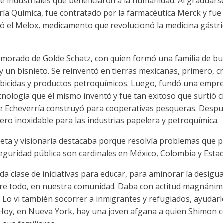
e industriales que beneficiaron a la humanidad. Al graduars
ría Química, fue contratado por la farmacéutica Merck y fu
eó el Melox, medicamento que revolucionó la medicina gástri
morado de Golde Schatz, con quien formó una familia de bue
y un bisnieto. Se reinventó en tierras mexicanas, primero, 
herbicidas y productos petroquímicos. Luego, fundó una empr
ecnología que él mismo inventó y fue tan exitoso que surtió 
 Echeverría construyó para cooperativas pesqueras. Despué
ero inoxidable para las industrias papelera y petroquímica.
ieta y visionaria destacaba porque resolvía problemas que 
seguridad pública son cardinales en México, Colombia y Esta
da clase de iniciativas para educar, para aminorar la desigua
obre todo, en nuestra comunidad. Daba con actitud magnánim
 Lo vi también socorrer a inmigrantes y refugiados, ayudarl
. Hoy, en Nueva York, hay una joven afgana a quien Shimon c