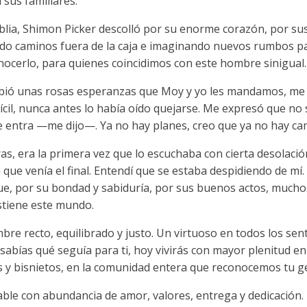
a sus familiares.
iblia, Shimon Picker descolló por su enorme corazón, por su
ndo caminos fuera de la caja e imaginando nuevos rumbos p
nocerlo, para quienes coincidimos con este hombre sinigual.
ibió unas rosas esperanzas que Moy y yo les mandamos, me 
cil, nunca antes lo había oído quejarse. Me expresó que no 
 entra —me dijo—. Ya no hay planes, creo que ya no hay ca
, era la primera vez que lo escuchaba con cierta desolación
a que venía el final. Entendí que se estaba despidiendo de mí
e que, por su bondad y sabiduría, por sus buenos actos, mu
ostiene este mundo.
re recto, equilibrado y justo. Un virtuoso en todos los sen
 sabías qué seguía para ti, hoy vivirás con mayor plenitud e
tos y bisnietos, en la comunidad entera que reconocemos tu 
able con abundancia de amor, valores, entrega y dedicación.