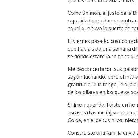
que les cambió la vida a ella y 
Como Shimon, el justo de la B
capacidad para dar, encontra
aquel que tuvo la suerte de co
El viernes pasado, cuando rec
que había sido una semana difí
sé dónde estaré la semana que
Me desconcertaron sus palabras
seguir luchando, pero él intuí
gratitud que le tengo, le dij
de los pilares en los que se s
Shimon querido: Fuiste un homb
escasos días me dijiste que no
Golde, en el de tus hijos, nie
Construiste una familia envidi