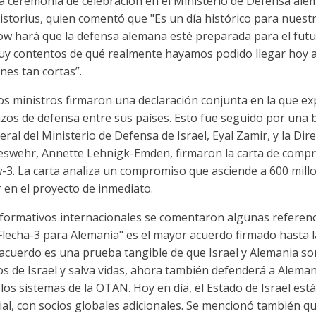
na ceremonia de celebración en el Ministerio de Defensa ale
istorius, quien comentó que "Es un día histórico para nues
ow hará que la defensa alemana esté preparada para el futur
muy contentos de qué realmente hayamos podido llegar hoy 
nes tan cortas”.
los ministros firmaron una declaración conjunta en la que 
lazos de defensa entre sus países. Esto fue seguido por una
eral del Ministerio de Defensa de Israel, Eyal Zamir, y la Dir
deswehr, Annette Lehnigk-Emden, firmaron la carta de comp
3. La carta analiza un compromiso que asciende a 600 millo
 en el proyecto de inmediato.
nformativos internacionales se comentaron algunas referen
Flecha-3 para Alemania" es el mayor acuerdo firmado hasta 
 acuerdo es una prueba tangible de que Israel y Alemania son
os de Israel y salva vidas, ahora también defenderá a Alema
los sistemas de la OTAN. Hoy en día, el Estado de Israel es
al, con socios globales adicionales. Se mencionó también que 