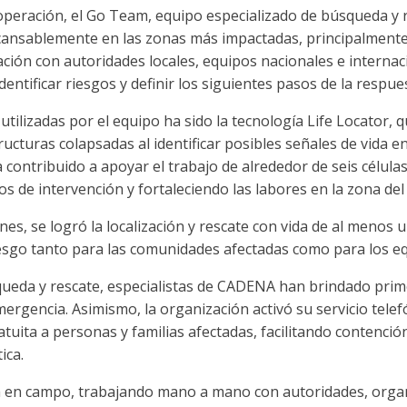
operación, el Go Team, equipo especializado de búsqueda y
ncansablemente en las zonas más impactadas, principalmente
ción con autoridades locales, equipos nacionales e internaci
dentificar riesgos y definir los siguientes pasos de la respu
utilizadas por el equipo ha sido la tecnología Life Locator, 
cturas colapsadas al identificar posibles señales de vida e
 contribuido a apoyar el trabajo de alrededor de seis célula
os de intervención y fortaleciendo las labores en la zona del
es, se logró la localización y rescate con vida de al menos
riesgo tanto para las comunidades afectadas como para los e
ueda y rescate, especialistas de CADENA han brindado prime
rgencia. Asimismo, la organización activó su servicio telef
atuita a personas y familias afectadas, facilitando contenci
ica.
 en campo, trabajando mano a mano con autoridades, orga