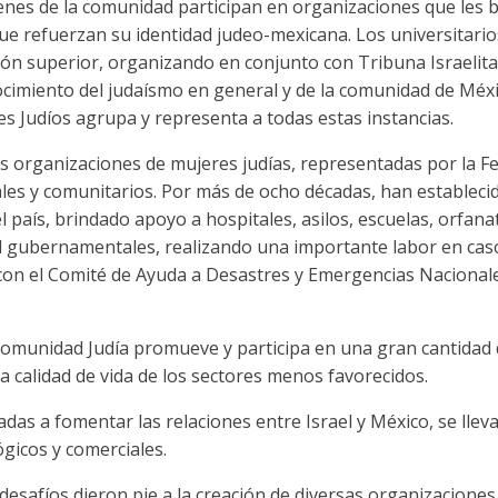
venes de la comunidad participan en organizaciones que les
que refuerzan su identidad judeo-mexicana. Los universitario
ón superior, organizando en conjunto con Tribuna Israelita
cimiento del judaísmo en general y de la comunidad de Méxic
s Judíos agrupa y representa a todas estas instancias.
as organizaciones de mujeres judías, representadas por la F
ales y comunitarios. Por más de ocho décadas, han establec
l país, brindado apoyo a hospitales, asilos, escuelas, orfana
l gubernamentales, realizando una importante labor en caso
on el Comité de Ayuda a Desastres y Emergencias Nacional
Comunidad Judía promueve y participa en una gran cantidad
la calidad de vida de los sectores menos favorecidos.
cadas a fomentar las relaciones entre Israel y México, se lle
ógicos y comerciales.
safíos dieron pie a la creación de diversas organizaciones 