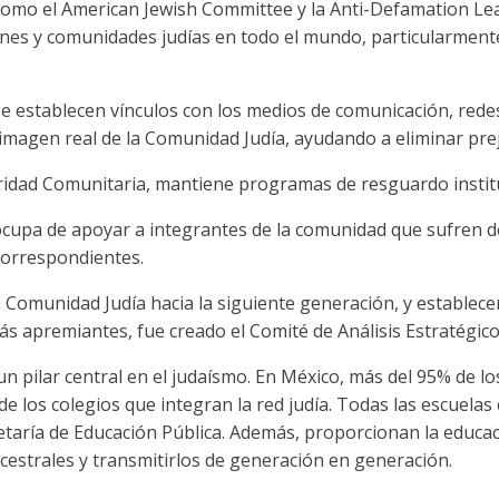
 como el American Jewish Committee y la Anti-Defamation L
ones y comunidades judías en todo el mundo, particularment
 se establecen vínculos con los medios de comunicación, redes
magen real de la Comunidad Judía, ayudando a eliminar preju
idad Comunitaria, mantiene programas de resguardo instituci
e ocupa de apoyar a integrantes de la comunidad que sufren 
correspondientes.
a Comunidad Judía hacia la siguiente generación, y establecer
s apremiantes, fue creado el Comité de Análisis Estratégico
n pilar central en el judaísmo. En México, más del 95% de l
e los colegios que integran la red judía. Todas las escuelas 
retaría de Educación Pública. Además, proporcionan la educa
estrales y transmitirlos de generación en generación.