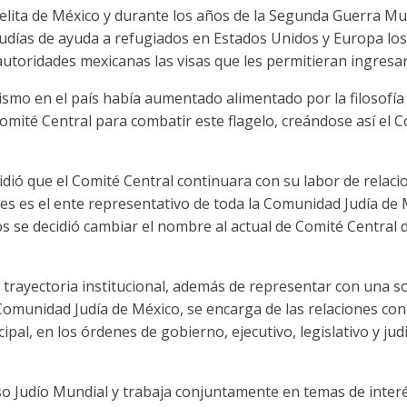
aelita de México y durante los años de la Segunda Guerra Mun
judías de ayuda a refugiados en Estados Unidos y Europa los
autoridades mexicanas las visas que les permitieran ingresar 
tismo en el país había aumentado alimentado por la filosofía 
omité Central para combatir este flagelo, creándose así el
cidió que el Comité Central continuara con su labor de relac
es es el ente representativo de toda la Comunidad Judía de 
s se decidió cambiar el nombre al actual de Comité Central 
u trayectoria institucional, además de representar con una so
omunidad Judía de México, se encarga de las relaciones con 
cipal, en los órdenes de gobierno, ejecutivo, legislativo y jud
o Judío Mundial y trabaja conjuntamente en temas de interés