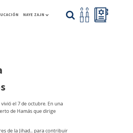
DUCACIÓN
NAYE ZAJN
a
os
ivió el 7 de octubre. En una
erto de Hamás que dirige
 de la Jihad... para contribuir