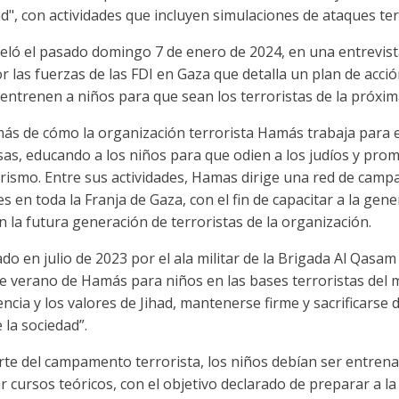
dad", con actividades que incluyen simulaciones de ataques ter
veló el pasado domingo 7 de enero de 2024, en una entrevis
 las fuerzas de las FDI en Gaza que detalla un plan de acc
 entrenen a niños para que sean los terroristas de la próxi
s de cómo la organización terrorista Hamás trabaja para es
osas, educando a los niños para que odien a los judíos y pr
errorismo. Entre sus actividades, Hamas dirige una red de ca
 en toda la Franja de Gaza, con el fin de capacitar a la gen
 la futura generación de terroristas de la organización.
ado en julio de 2023 por el ala militar de la Brigada Al Qasa
verano de Hamás para niños en las bases terroristas del m
encia y los valores de Jihad, mantenerse firme y sacrificarse
e la sociedad”.
e del campamento terrorista, los niños debían ser entrena
ar cursos teóricos, con el objetivo declarado de preparar a 