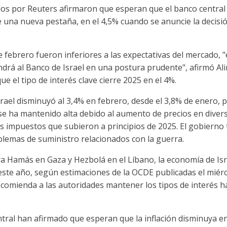
os por Reuters afirmaron que esperan que el banco central
e una nueva pestaña, en el 4,5% cuando se anuncie la decisión
 de febrero fueron inferiores a las expectativas del mercado,
ndrá al Banco de Israel en una postura prudente", afirmó Al
e el tipo de interés clave cierre 2025 en el 4%.
Israel disminuyó al 3,4% en febrero, desde el 3,8% de enero,
n se ha mantenido alta debido al aumento de precios en diver
os impuestos que subieron a principios de 2025. El gobierno
oblemas de suministro relacionados con la guerra.
ra Hamás en Gaza y Hezbolá en el Líbano, la economía de Isr
este año, según estimaciones de la OCDE publicadas el miér
recomienda a las autoridades mantener los tipos de interés 
ntral han afirmado que esperan que la inflación disminuya 