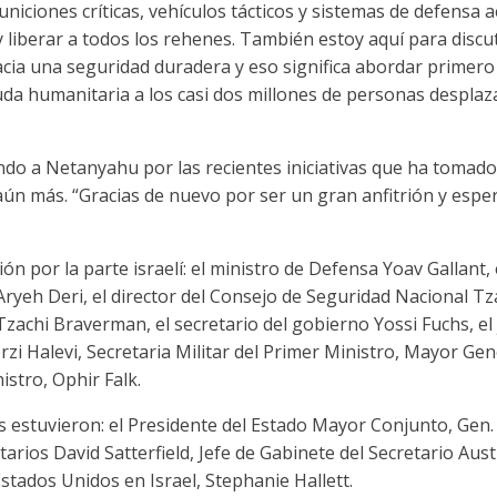
niciones críticas, vehículos tácticos y sistemas de defensa
 y liberar a todos los rehenes. También estoy aquí para dis
acia una seguridad duradera y eso significa abordar primero
da humanitaria a los casi dos millones de personas despla
ndo a Netanyahu por las recientes iniciativas que ha tomad
ún más. “Gracias de nuevo por ser un gran anfitrión y espe
n por la parte israelí: el ministro de Defensa Yoav Gallant,
Aryeh Deri, el director del Consejo de Seguridad Nacional Tza
zachi Braverman, el secretario del gobierno Yossi Fuchs, el j
rzi Halevi, Secretaria Militar del Primer Ministro, Mayor Gene
istro, Ophir Falk.
s estuvieron: el Presidente del Estado Mayor Conjunto, Gen
rios David Satterfield, Jefe de Gabinete del Secretario Aus
stados Unidos en Israel, Stephanie Hallett.