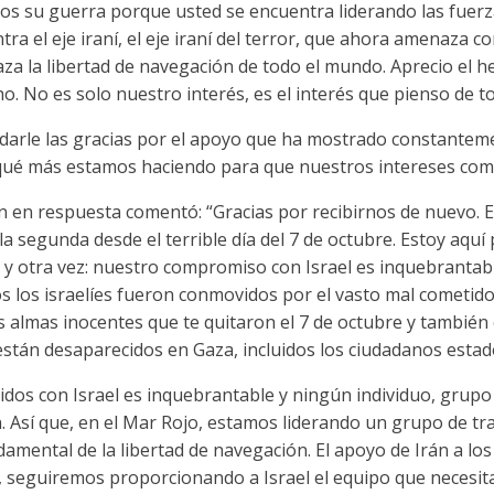
s su guerra porque usted se encuentra liderando las fuerzas 
ra el eje iraní, el eje iraní del terror, que ahora amenaza c
a la libertad de navegación de todo el mundo. Aprecio el 
o. No es solo nuestro interés, es el interés que pienso de to
arle las gracias por el apoyo que ha mostrado constanteme
qué más estamos haciendo para que nuestros intereses com
n en respuesta comentó: “Gracias por recibirnos de nuevo. Est
a segunda desde el terrible día del 7 de octubre. Estoy aquí 
y otra vez: nuestro compromiso con Israel es inquebrantable
s los israelíes fueron conmovidos por el vasto mal cometid
as almas inocentes que te quitaron el 7 de octubre y también 
 están desaparecidos en Gaza, incluidos los ciudadanos esta
dos con Israel es inquebrantable y ningún individuo, grupo
 Así que, en el Mar Rojo, estamos liderando un grupo de tr
damental de la libertad de navegación. El apoyo de Irán a l
 seguiremos proporcionando a Israel el equipo que necesita 