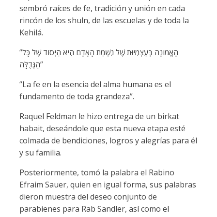
sembró raíces de fe, tradición y unión en cada
rincón de los shuln, de las escuelas y de toda la
Kehilá.
“הָאֱמוּנָה בְּעַצְמִיּוּת שֶׁל נִשְׁמַת הָאָדָם הִיא הַיְּסוֹד שֶׁל כָּל
הַגְּדֻלָּה”
“La fe en la esencia del alma humana es el
fundamento de toda grandeza”.
Raquel Feldman le hizo entrega de un birkat
habait, deseándole que esta nueva etapa esté
colmada de bendiciones, logros y alegrías para él
y su familia.
Posteriormente, tomó la palabra el Rabino
Efraim Sauer, quien en igual forma, sus palabras
dieron muestra del deseo conjunto de
parabienes para Rab Sandler, así como el