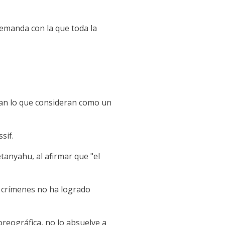
emanda con la que toda la
ian lo que consideran como un
sif.
anyahu, al afirmar que "el
os crímenes no ha logrado
reográfica, no lo absuelve a