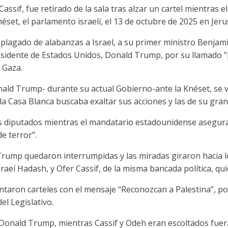
Cassif, fue retirado de la sala tras alzar un cartel mientras
éset, el parlamento israelí, el 13 de octubre de 2025 en Jeru
plagado de alabanzas a Israel, a su primer ministro Benjam
esidente de Estados Unidos, Donald Trump, por su llamado "
 Gaza.
nald Trump- durante su actual Gobierno-ante la Knéset, se 
e la Casa Blanca buscaba exaltar sus acciones y las de su gra
nos diputados mientras el mandatario estadounidense asegura
de terror".
Trump quedaron interrumpidas y las miradas giraron hacia 
israeí Hadash, y Ofer Cassif, de la misma bancada política, qu
ntaron carteles con el mensaje “Reconozcan a Palestina”, po
el Legislativo.
Donald Trump, mientras Cassif y Odeh eran escoltados fuera 