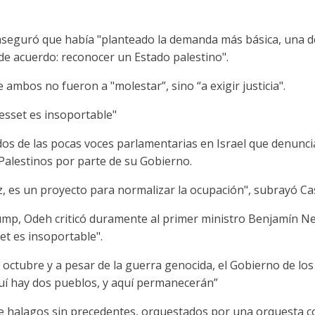
aseguró que había "planteado la demanda más básica, una d
de acuerdo: reconocer un Estado palestino".
 ambos no fueron a "molestar”, sino “a exigir justicia".
nesset es insoportable"
 dos de las pocas voces parlamentarias en Israel que denunc
 Palestinos por parte de su Gobierno.
, es un proyecto para normalizar la ocupación", subrayó Cas
ump, Odeh criticó duramente al primer ministro Benjamín Net
et es insoportable".
de octubre y a pesar de la guerra genocida, el Gobierno de l
quí hay dos pueblos, y aquí permanecerán”
 halagos sin precedentes, orquestados por una orquesta co