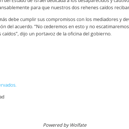
ón del Estado de Israel dedicada a los desaparecidos y cautiv
nsablemente para que nuestros dos rehenes caídos reciban 
más debe cumplir sus compromisos con los mediadores y dev
ión del acuerdo. “No cederemos en esto y no escatimaremos
caídos”, dijo un portavoz de la oficina del gobierno.
ervados.
dad
Powered by Wolfate