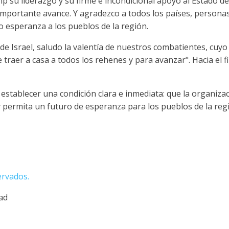
su liderazgo y su firme e incondicional apoyo al Estado de I
mportante avance. Y agradezco a todos los países, personas
o esperanza a los pueblos de la región.
de Israel, saludo la valentía de nuestros combatientes, cuy
traer a casa a todos los rehenes y para avanzar". Hacia el f
establecer una condición clara e inmediata: que la organiza
 permita un futuro de esperanza para los pueblos de la regi
ervados.
dad