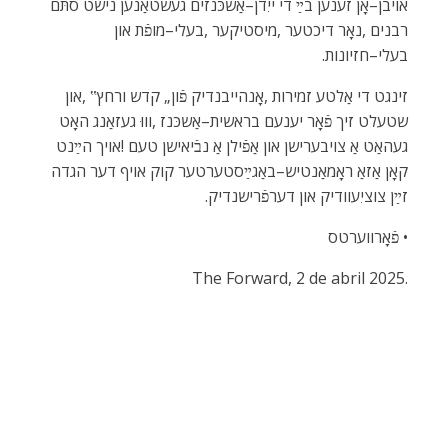
‬בעלי–חזיונות‭.‬
‬זײַן‭ ‬צוציִעוודיק‭ ‬און‭ ‬דערפֿרישנדיק‭.‬
• פֿאָרווערטס
The Forward‭, ‬2‭ ‬de abril 2025‭.‬