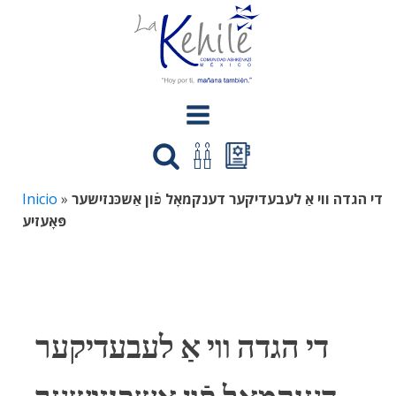
Inicio
»
‬פּאָעזיע