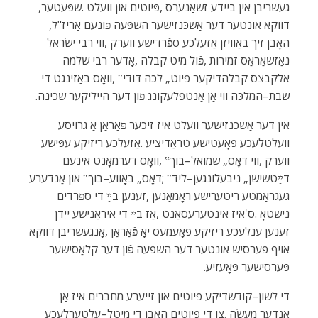
‬געשריבן‭ ‬אין‭ ‬ביידע‭ ‬זשאַנערס‭, ‬פּיוטים‭ ‬און‭ ‬וועלט‭. ‬שפּעטער‭,
‬דווקא‭ ‬אונטער‭ ‬דער‭ ‬אַשכּנזישער‭ ‬השפּעה‭ ‬פֿונעם‭ ‬אַריז"ל‭,
‬שבת–המלכּה‭ ‬ווי‭ ‬אַן‭ ‬אַנטפּלעקונג‭ ‬פֿון‭ ‬דער‭ ‬הייליקער‭ ‬שכינה‭.‬
‬פּערסישער‭ ‬פּאָעזיע‭.‬