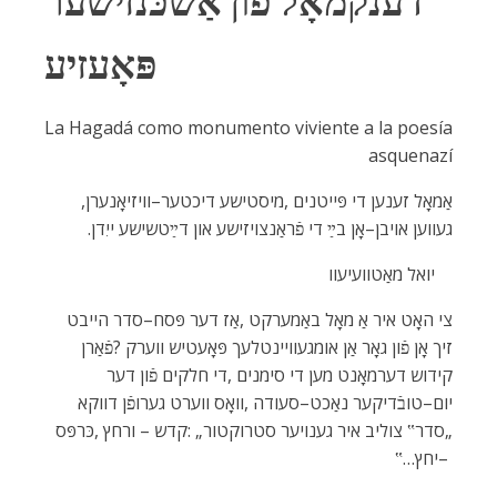
‬פּאָעזיע
La Hagadá como monumento viviente a la poesía
asquenazí
אַמאָל‭ ‬זענען‭ ‬די‭ ‬פּייטנים‭, ‬מיסטישע‭ ‬דיכטער–וויזיאָנערן‭,
‬געווען‭ ‬אויבן–אָן‭ ‬בײַ‭ ‬די‭ ‬פֿראַנצויזישע‭ ‬און‭ ‬דײַטשישע‭ ‬ייִדן‭.‬
‬יואל‭ ‬מאַטוועיעוו
‬‮–‬‭ ‬יחץ‮…‬‟