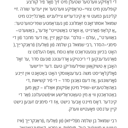
‬שמואל‭ ‬אסתּרזאָנס‭ ‬זאַמלונג‭ ‬פֿון‭ ‬געגראַמטע‭ ‬שפּריכווערטער‭:
‬‮„‬אַ‭ ‬קלאַפּ‭ ‬פֿאַרגייט‭, ‬אַ‭ ‬וואָרט‭ ‬באַשטייט‟‭ ‬אָדער‭ ‬‮„‬באַשערט‭ ‬‮–‬‭
‬סימני–הסדר‭, ‬רבי‭ ‬שמואל‭ ‬בן‭ ‬שלמה‭ ‬פֿון‭ ‬פֿאַלעז‭ (‬פֿראַנקרײַך‭),
‬קיין‭ ‬ערנסט‭ ‬פּאָעטיש‭ ‬ווערק‭.‬