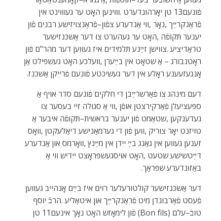
‬אָנגעזעענע‭ ‬ראָלע‭ ‬אין‭ ‬דער‭ ‬געשיכטע‭ ‬פֿונעם‭ ‬פֿריִיִקן‭ ‬אַשכּנז‭.‬
‬באַזונדערע‭ ‬שפּראַך‭.‬