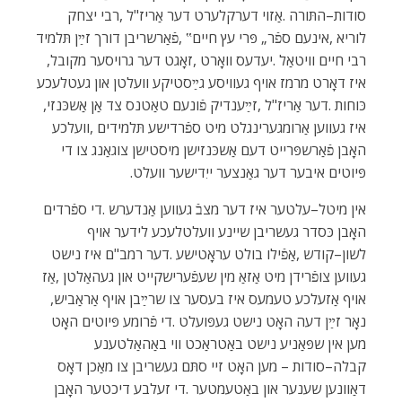
‬רבי‭ ‬חיים‭ ‬וויטאַל‭. ‬יעדעס‭ ‬וואָרט‭, ‬זאָגט‭ ‬דער‭ ‬גרויסער‭ ‬מקובל‭,
‬כּוחות‭. ‬דער‭ ‬אַריז"ל‭, ‬זײַענדיק‭ ‬פֿונעם‭ ‬טאַטנס‭ ‬צד‭ ‬אַן‭ ‬אַשכּנזי‭,
‬פּיוטים‭ ‬איבער‭ ‬דער‭ ‬גאַנצער‭ ‬ייִדישער‭ ‬וועלט‭.‬
‬אויף‭ ‬אַזעלכע‭ ‬טעמעס‭ ‬איז‭ ‬בעסער‭ ‬צו‭ ‬שרײַבן‭ ‬אויף‭ ‬אַראַביש‭,