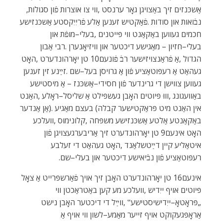
‬אַשכּנזים‭ ‬זיך‭ ‬באַצויגן‭ ‬גאָר‭ ‬ערנסט‭, ‬ווי‭ ‬צו‭ ‬אוצרות‭ ‬פֿון‭ ‬סגולות‭,
‬רעפּוטאַציע‭ ‬פֿון‭ ‬נבֿיאישע‭ ‬דיכטער‭ ‬און‭ ‬בעלי–שם‭.‬