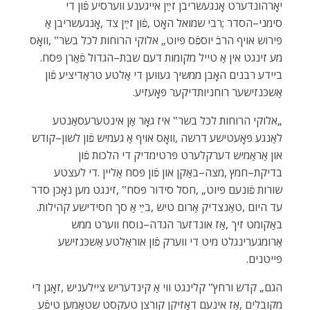
‬מע‭ ‬זינגט‭ ‬אין‭ ‬אַ‭ ‬טייל‭ ‬מקומות‭ ‬דעם‭ ‬שבת–הגדול‭ ‬פֿאַרן‭ ‬פּסח‭.
‬אַשכּנזישער‭ ‬רוחניותדיקער‭ ‬פּאָעזיע‭.‬
‬עד‭ ‬היום‭, ‬טאַנצדיק‭ ‬אַרום‭ ‬טיש‭, ‬בײַ‭ ‬אַ‭ ‬סך‭ ‬חסידישע‭ ‬קהילות‭.
‬פּייטנים‭.‬