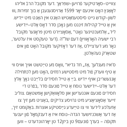
‬לשון–קודש‭ ‬גייט‭ ‬סיסטעמאַטיש‭ ‬האַנט‭ ‬אין‭ ‬האַנט‭ ‬מיט‭ ‬ייִדיש‭.
‬רבי‭ ‬ישעיה‭ ‬האָראָוויץ‭ (‬דעם‭ ‬של"ה‭). ‬דער‭ ‬טעקסט‭ ‬איז‭ ‬עלטער‭,
‬שטאַרק‭ ‬געהאַלטן‭.‬
‬אַזעלכע‭ ‬לידער‭ ‬ווי‭ ‬צו‭ ‬טײַערע‭ ‬גײַסטיקע‭ ‬אוצרות‭. ‬באַקומט‭ ‬זיך‭,