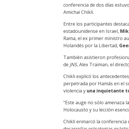
conferencia de dos días estuvo
Amichai Chikli.
Entre los participantes destaca
estadounidense en Israel,
Mik
Rama, el ex primer ministro a
Holandés por la Libertad,
Gee
También asistieron profesiona
de
JNS,
Alex Traiman, el direct
Chikli explicó los antecedentes
perpetrada por Hamás en el su
violencia y
una inquietante to
"Este auge no sólo amenaza la
Holocausto y su lección esenci
Chikli enmarcó la conferenci
desarrollar estrategias prácti