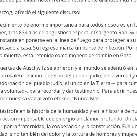
erzog, ofreció el siguiente discurso:
tecimiento de enorme importancia para todos nosotros en Is
r, tras 834 días de angustiosa espera, el sargento Ran Gvili
instante en ponerse en la línea de fuego para proteger a su
gresado a casa. Su regreso marca un punto de inflexión. Por
o o muerto, está retenido como moneda de cambio en Gaza.
puertas de Auschwitz se abrieron y el mundo se adentró en l
erusalén —símbolo eterno del pueblo judío, de la verdad y de
tado-nación del pueblo judío, el único en la Tierra— para c
 voluntad», para recordar y dar testimonio. Para abrir nues
ar nuestra voz al voto eterno: “Nunca Más”.
tástrofe en la historia de la humanidad y en la historia de n
trucción impensable que emergió un clamor profundo. Un cla
or por la fraternidad, la cooperación y la construcción. Fue 
ad, sino también del dolor y la tortura de hombres y muje