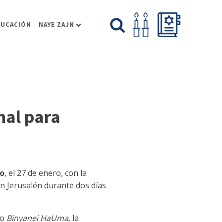
DUCACIÓN
NAYE ZAJN
nal para
to
, el 27 de enero, con la
en Jerusalén durante dos días
mo
Binyanei HaUma
, la