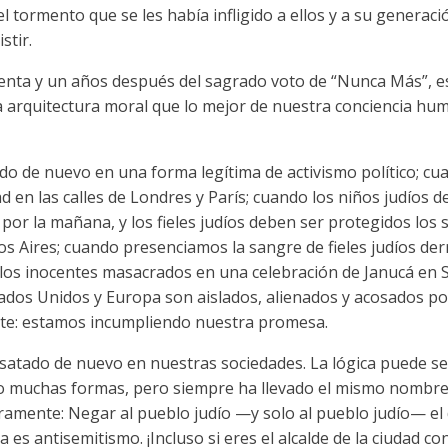
 el tormento que se les había infligido a ellos y a su gener
stir.
chenta y un años después del sagrado voto de “Nunca Más”, 
arquitectura moral que lo mejor de nuestra conciencia hum
do de nuevo en una forma legítima de activismo político; cua
ad en las calles de Londres y París; cuando los niños judíos 
 por la mañana, y los fieles judíos deben ser protegidos lo
s Aires; cuando presenciamos la sangre de fieles judíos d
los inocentes masacrados en una celebración de Janucá en 
ados Unidos y Europa son aislados, alienados y acosados ​​por
nte: estamos incumpliendo nuestra promesa.
esatado de nuevo en nuestras sociedades. La lógica puede se
o muchas formas, pero siempre ha llevado el mismo nombre
amente: Negar al pueblo judío —y solo al pueblo judío— el 
es antisemitismo. ¡Incluso si eres el alcalde de la ciudad con