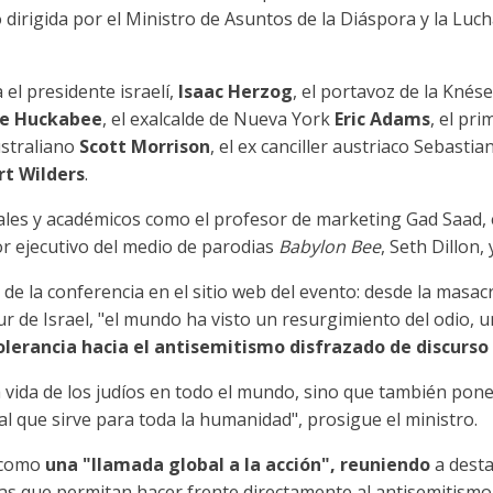
 dirigida por el Ministro de Asuntos de la Diáspora y la Luch
 el presidente israelí,
Isaac Herzog
, el portavoz de la Knés
e Huckabee
, el exalcalde de Nueva York
Eric Adams
, el pr
ustraliano
Scott Morrison
, el ex canciller austriaco Sebastian
rt Wilders
.
les y académicos como el profesor de marketing Gad Saad, el
or ejecutivo del medio de parodias
Babylon Bee
, Seth Dillon,
 de la conferencia en el sitio web del evento: desde la masac
r de Israel, "el mundo ha visto un resurgimiento del odio, 
lerancia hacia el antisemitismo disfrazado de discurso 
 vida de los judíos en todo el mundo, sino que también pone
al que sirve para toda la humanidad", prosigue el ministro.
a como
una "llamada global a la acción", reuniendo
a desta
cas que permitan hacer frente directamente al antisemitismo