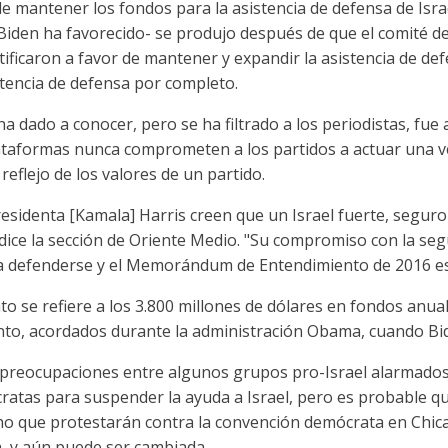
e mantener los fondos para la asistencia de defensa de Isra
Biden ha favorecido- se produjo después de que el comité de
tificaron a favor de mantener y expandir la asistencia de def
tencia de defensa por completo.
a dado a conocer, pero se ha filtrado a los periodistas, fue
lataformas nunca comprometen a los partidos a actuar una v
reflejo de los valores de un partido.
residenta [Kamala] Harris creen que un Israel fuerte, seguro
dice la sección de Oriente Medio. "Su compromiso con la segu
ho a defenderse y el Memorándum de Entendimiento de 2016 es
 se refiere a los 3.800 millones de dólares en fondos anua
to, acordados durante la administración Obama, cuando Bid
as preocupaciones entre algunos grupos pro-Israel alarmado
atas para suspender la ayuda a Israel, pero es probable qu
ho que protestarán contra la convención demócrata en Chic
, y aún puede ser cambiada.