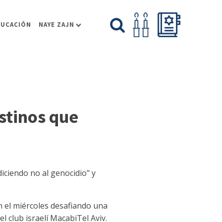
DUCACIÓN
NAYE ZAJN
stinos que
ciendo no al genocidio" y
m el miércoles desafiando una
l club israelí MacabiTel Aviv.