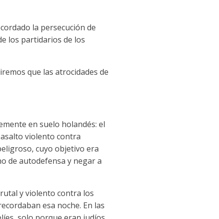
ecordado la persecución de
 los partidarios de los
iremos que las atrocidades de
temente en suelo holandés: el
 asalto violento contra
eligroso, cuyo objetivo era
cho de autodefensa y negar a
utal y violento contra los
recordaban esa noche. En las
líes, solo porque eran judíos.