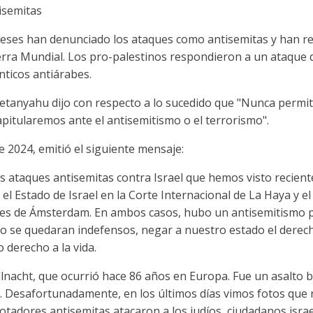
isemitas
andeses han denunciado los ataques como antisemitas y han r
rra Mundial. Los pro-palestinos respondieron a un ataque de
nticos antiárabes.
etanyahu dijo con respecto a lo sucedido que "Nunca permit
capitularemos ante el antisemitismo o el terrorismo".
 2024, emitió el siguiente mensaje:
os ataques antisemitas contra Israel que hemos visto recien
el Estado de Israel en la Corte Internacional de La Haya y el
alles de Ámsterdam. En ambos casos, hubo un antisemitismo p
ado se quedaran indefensos, negar a nuestro estado el dere
 derecho a la vida.
nacht, que ocurrió hace 86 años en Europa. Fue un asalto br
s. Desafortunadamente, en los últimos días vimos fotos que 
otadores antisemitas atacaron a los judíos, ciudadanos israe