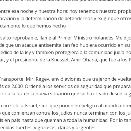
entre esa noche y nuestra hora: hoy tenemos nuestro propio 
ración y la determinación de defendernos y exigir que otros
actamente lo que hemos hecho.
alto reprobable, llamé al Primer Ministro holandés. Me di
 de que un ataque antisemita tan feo hubiera ocurrido en su p
edida de la ley y también protegiera a la comunidad judía ho
r, y el presidente de la Knesset, Amir Ohana, que fue a los P
 Transporte, Miri Regev, envió aviones que trajeron de vuelta
s de 2.000. Ordené a los servicios de seguridad que prepara
jero a la luz de la nueva situación que se ha creado desde la 
 no solo a Israel, sino que ponen en peligro al mundo ent
es que comienzan contra los judíos nunca terminan con los jud
ís en país hasta que queman a toda la humanidad. Por lo tan
idas fuertes, vigorosas, claras y urgentes.