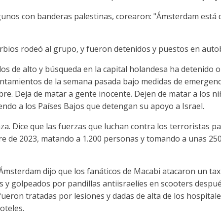
unos con banderas palestinas, corearon: "Ámsterdam está di
urbios rodeó al grupo, y fueron detenidos y puestos en auto
os de alto y búsqueda en la capital holandesa ha detenido o 
ntamientos de la semana pasada bajo medidas de emergencia
bre. Deja de matar a gente inocente. Dejen de matar a los ni
endo a los Países Bajos que detengan su apoyo a Israel.
aza. Dice que las fuerzas que luchan contra los terroristas 
ubre de 2023, matando a 1.200 personas y tomando a unas 25
 Ámsterdam dijo que los fanáticos de Macabi atacaron un t
s y golpeados por pandillas antiisraelíes en scooters despu
fueron tratadas por lesiones y dadas de alta de los hospitales
oteles.