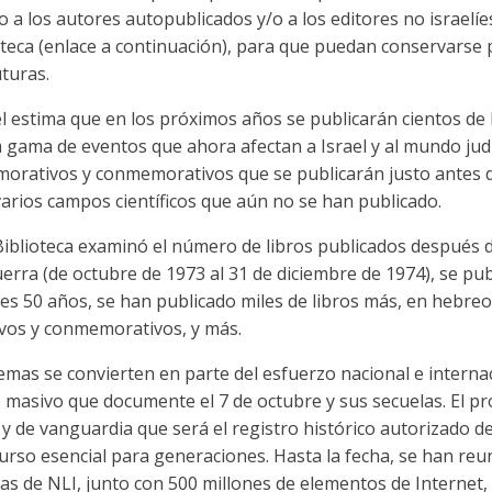
 a los autores autopublicados y/o a los editores no israelíe
ioteca (enlace a continuación), para que puedan conservarse p
turas.
el estima que en los próximos años se publicarán cientos de 
 gama de eventos que ahora afectan a Israel y al mundo judí
rativos y conmemorativos que se publicarán justo antes de
rios campos científicos que aún no se han publicado.
 Biblioteca examinó el número de libros publicados después 
erra (de octubre de 1973 al 31 de diciembre de 1974), se pub
s 50 años, se han publicado miles de libros más, en hebreo 
ivos y conmemorativos, y más.
emas se convierten en parte del esfuerzo nacional e internac
vo masivo que documente el 7 de octubre y sus secuelas. El 
y de vanguardia que será el registro histórico autorizado de 
recurso esencial para generaciones. Hasta la fecha, se han reu
s de NLI, junto con 500 millones de elementos de Internet, 