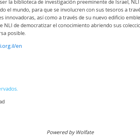
er la biblioteca de investigación preeminente de Israel, NLI
odo el mundo, para que se involucren con sus tesoros a travé
ales innovadoras, así como a través de su nuevo edificio embl
 de NLI de democratizar el conocimiento abriendo sus colecc
rsa posible.
.org.il/en
ervados.
dad
Powered by Wolfate