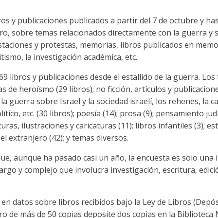
bros y publicaciones publicados a partir del 7 de octubre y h
jero, sobre temas relacionados directamente con la guerra y 
staciones y protestas, memorias, libros publicados en memor
tismo, la investigación académica, etc.
69 libros y publicaciones desde el estallido de la guerra. L
as de heroísmo (29 libros); no ficción, artículos y publicaci
 la guerra sobre Israel y la sociedad israelí, los rehenes, la 
tico, etc. (30 libros); poesía (14); prosa (9); pensamiento jud
turas, ilustraciones y caricaturas (11); libros infantiles (3); 
 el extranjero (42); y temas diversos.
que, aunque ha pasado casi un año, la encuesta es solo una i
largo y complejo que involucra investigación, escritura, edi
 en datos sobre libros recibidos bajo la Ley de Libros (Depó
ro de más de 50 copias deposite dos copias en la Biblioteca N