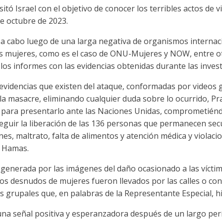
itó Israel con el objetivo de conocer los terribles actos de 
de octubre de 2023.
ó a cabo luego de una larga negativa de organismos internaci
as mujeres, como es el caso de ONU-Mujeres y NOW, entre ot
los informes con las evidencias obtenidas durante las invest
 evidencias que existen del ataque, conformadas por videos
la masacre, eliminando cualquier duda sobre lo ocurrido, P
 para presentarlo ante las Naciones Unidas, comprometiénd
eguir la liberación de las 136 personas que permanecen sec
nes, maltrato, falta de alimentos y atención médica y viola
e Hamas.
d generada por las imágenes del daño ocasionado a las víctima
os desnudos de mujeres fueron llevados por las calles o co
s grupales que, en palabras de la Representante Especial, h
s una señal positiva y esperanzadora después de un largo per