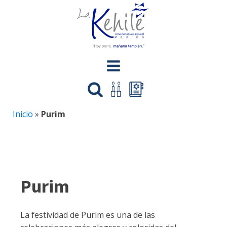
Inicio
»
Purim
Purim
La festividad de Purim es una de las