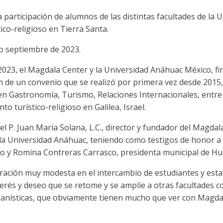
a participación de alumnos de las distintas facultades de la 
tico-religioso en Tierra Santa.
o septiembre de 2023.
2023, el Magdala Center y la Universidad Anáhuac México, fi
ón de un convenio que se realizó por primera vez desde 2015
 en Gastronomía, Turismo, Relaciones Internacionales, entre
nto turístico-religioso en Galilea, Israel.
l P. Juan María Solana, L.C., director y fundador del Magdala
e la Universidad Anáhuac, teniendo como testigos de honor a
o y Romina Contreras Carrasco, presidenta municipal de Hui
ración muy modesta en el intercambio de estudiantes y est
erés y deseo que se retome y se amplíe a otras facultades 
anísticas, que obviamente tienen mucho que ver con Magdal