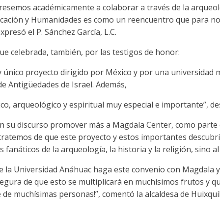
resemos académicamente a colaborar a través de la arqueolo
ducación y Humanidades es como un reencuentro que para 
resó el P. Sánchez García, L.C.
ue celebrada, también, por las testigos de honor:
 único proyecto dirigido por México y por una universidad m
de Antigüedades de Israel. Además,
ico, arqueológico y espiritual muy especial e importante”, d
ó en su discurso promover más a Magdala Center, como parte 
e tratemos de que este proyecto y estos importantes descubr
fanáticos de la arqueología, la historia y la religión, sino al
que la Universidad Anáhuac haga este convenio con Magdala y
segura de que esto se multiplicará en muchísimos frutos y
ce de muchísimas personas!”, comentó la alcaldesa de Huixqu