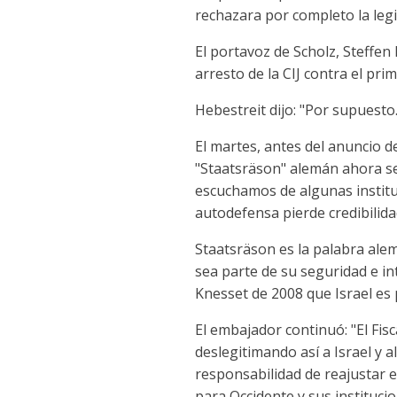
rechazara por completo la legit
El portavoz de Scholz, Steffen
arresto de la CIJ contra el p
Hebestreit dijo: "Por supuesto.
El martes, antes del anuncio d
"Staatsräson" alemán ahora se
escuchamos de algunas instituc
autodefensa pierde credibili
Staatsräson es la palabra ale
sea parte de su seguridad e in
Knesset de 2008 que Israel es 
El embajador continuó: "El Fis
deslegitimando así a Israel y 
responsabilidad de reajustar e
para Occidente y sus institucio