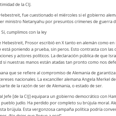
imidad de la CIJ.
 Hebestreit, fue cuestionado el miércoles si el gobierno ale
rimer ministro Netanyahu por presuntos crímenes de guerra 
 Sí, cumplimos con la ley
e Hebestreit, Prosor escribió en X tanto en alemán como en in
 está poniendo a prueba, sin peros. Esto contrasta con las 
iones y actores políticos. La declaración pública de que Isra
dad si nuestras manos están atadas tan pronto como nos de
mana que se refiere al compromiso de Alemania de garantizar
tereses nacionales. La excanciller alemana Angela Merkel de
parte de la razón de ser de Alemania, o estado de ser.
cal Jefe [de la CIJ] equipara un gobierno democrático con H
al pueblo judío. Ha perdido por completo su brújula moral. Al
sta brújula. Esta vergonzosa campaña política podría conver
nes. ¡No dejes que llegue a eso!"