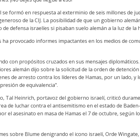
l se formó en respuesta al exterminio de seis millones de ju
generoso de la CIJ. La posibilidad de que un gobierno alemá
 de defensa israelíes si pisaban suelo alemán a la luz de la h
ís ha provocado informes impactantes en los medios de comu
ndo con propósitos cruzados en sus mensajes diplomáticos. 
iores alemán dijo sobre la solicitud de la orden de detención
enes de arresto contra los líderes de Hamas, por un lado, y l
mpresión de equivalencia".
, Tal Heinrich, portavoz del gobierno israelí, criticó duram
area de luchar contra el antisemitismo en el estado de Bad
 por el asesinato en masa de Hamas el 7 de octubre, según 
rmes sobre Blume denigrando el icono israelí, Orde Wingate,