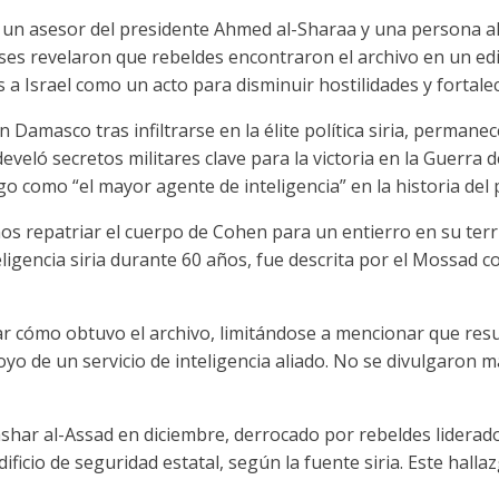
, un asesor del presidente Ahmed al-Sharaa y una persona a
ses revelaron que rebeldes encontraron el archivo en un edif
a Israel como un acto para disminuir hostilidades y fortale
 Damasco tras infiltrarse en la élite política siria, permane
eló secretos militares clave para la victoria en la Guerra de
o como “el mayor agente de inteligencia” en la historia del p
os repatriar el cuerpo de Cohen para un entierro en su terr
eligencia siria durante 60 años, fue descrita por el Mossad c
llar cómo obtuvo el archivo, limitándose a mencionar que res
yo de un servicio de inteligencia aliado. No se divulgaron má
Bashar al-Assad en diciembre, derrocado por rebeldes lidera
ficio de seguridad estatal, según la fuente siria. Este halla