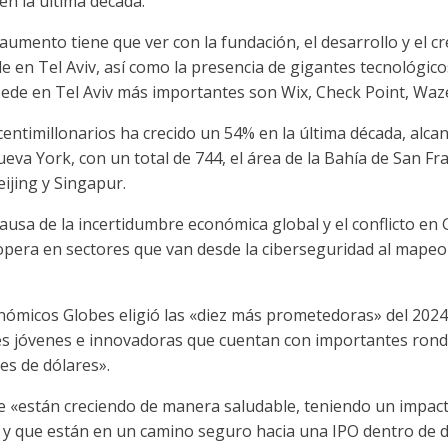
 en la última década.
aumento tiene que ver con la fundación, el desarrollo y el c
e en Tel Aviv, así como la presencia de gigantes tecnológico
sede en Tel Aviv más importantes son Wix, Check Point, Wa
centimillonarios ha crecido un 54% en la última década, alca
va York, con un total de 744, el área de la Bahía de San Fra
ijing y Singapur.
usa de la incertidumbre económica global y el conflicto en G
opera en sectores que van desde la ciberseguridad al mape
onómicos Globes eligió las «diez más prometedoras» del 2024.
es jóvenes e innovadoras que cuentan con importantes rond
es de dólares».
están creciendo de manera saludable, teniendo un impacto 
, y que están en un camino seguro hacia una IPO dentro de d