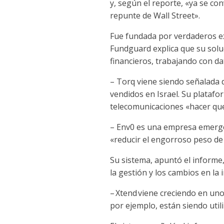
y, según el reporte, «ya se co
repunte de Wall Street».
Fue fundada por verdaderos ex
Fundguard explica que su solu
financieros, trabajando con da
– Torq viene siendo señalada 
vendidos en Israel. Su platafo
telecomunicaciones «hacer que
– Env0 es una empresa emerge
«reducir el engorroso peso de 
Su sistema, apuntó el informe
la gestión y los cambios en la
–
Xtend
viene creciendo en uno 
por ejemplo, están siendo util