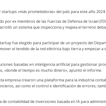
ez startups «más prometedoras» del país para este año 2024:
do por ex miembros de las Fuerzas de Defensa de Israel (FDI
rrolló un sistema que inspecciona y mapea el terreno debaj
startup fue elegido para participar de un proyecto del Depa
ver el tendido de la red eléctrica bajo tierra y empezar a 
iones basadas en inteligencia artificial para gestionar proc
as, «donde el tiempo es mucho dinero», apuntó el informe.
esta empresa crearon una plataforma para la industria contabl
cieros, así como el control e identificación de errores, tamb
 de contabilidad de inversiones basada en IA para administr