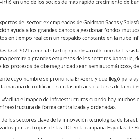
nvirtió en uno de los socios de más rápido crecimiento de ba
pertos del sector: ex empleados de Goldman Sachs y Salesfo
ción ayuda a los grandes bancos a gestionar fondos mutuos,
tos en tiempo real con un respaldo constante en la nube inf
desde el 2021 como el startup que desarrolló uno de los si
rma permite a grandes empresas de los sectores bancario, de
 los procesos de ciberseguridad sean semiautomáticos», de
nte cuyo nombre se pronuncia Envzero y que llegó para ayu
la maraña de codificación en las infraestructuras de la nube
, «facilita el mapeo de infraestructuras cuando hay muchos 
 infraestructura de forma centralizada y ordenada».
de los sectores clave de la innovación tecnológica de Israel,
izados por las tropas de las FDI en la campaña Espadas de Hi