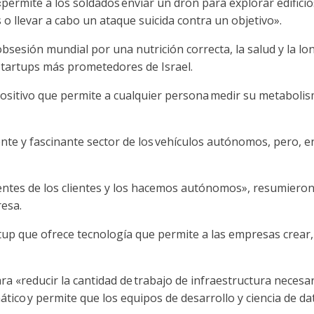
 «permite a los soldados
enviar un dron para explorar edificio
 o llevar a cabo un ataque suicida contra un objetivo».
bsesión mundial por una nutrición correcta, la salud y la lon
 startups más prometedores de Israel.
ositivo que permite a cualquier persona
medir su metaboli
ente y fascinante sector de los
vehículos autónomos
, pero, e
ntes de los clientes y los hacemos autónomos», resumieron B
resa.
rtup que ofrece tecnología que permite a las empresas crear,
ra «reducir la cantidad de
trabajo de infraestructura
necesar
ático
y permite que los equipos de desarrollo y ciencia de da