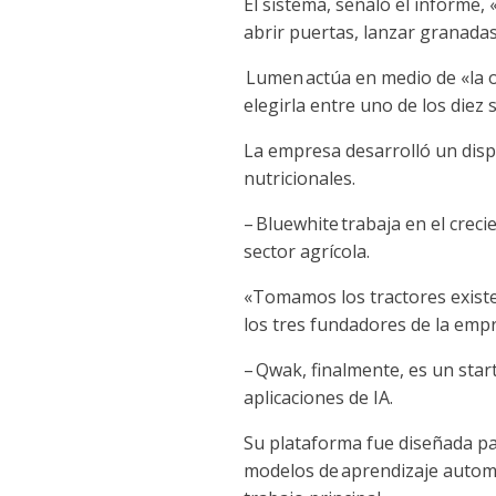
El sistema, señaló el informe,
abrir puertas, lanzar granadas
Lumen
actúa en medio de «la o
elegirla entre uno de los diez
La empresa desarrolló un disp
nutricionales.
–
Bluewhite
trabaja en el creci
sector agrícola.
«Tomamos los tractores existe
los tres fundadores de la emp
–
Qwak
, finalmente, es un sta
aplicaciones de IA.
Su plataforma fue diseñada pa
modelos de
aprendizaje autom