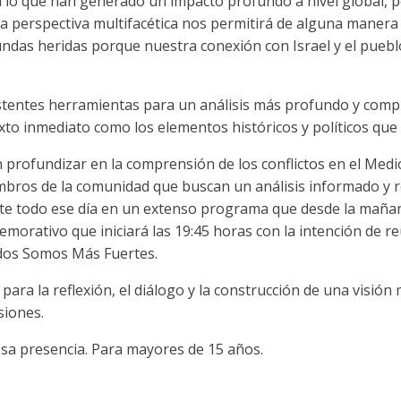
 lo que han generado un impacto profundo a nivel global, po
 perspectiva multifacética nos permitirá de alguna manera 
ndas heridas porque nuestra conexión con Israel y el pueblo
sistentes herramientas para un análisis más profundo y compl
o inmediato como los elementos históricos y políticos que s
profundizar en la comprensión de los conflictos en el Medio
bros de la comunidad que buscan un análisis informado y ref
nte todo ese día en un extenso programa que desde la maña
orativo que iniciará las 19:45 horas con la intención de re
dos Somos Más Fuertes.
ra la reflexión, el diálogo y la construcción de una visión
siones.
sa presencia. Para mayores de 15 años.