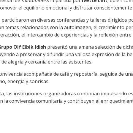
 sesión de
mindfulness
impartida por
Ivette Liht
, quien co
romover el equilibrio emocional y disfrutar conscientement
 participaron en diversas conferencias y talleres dirigidos 
 temas relacionados con la autoimagen, el crecimiento perso
eracción, el intercambio de experiencias y la reflexión entre 
rupo Oif Eibik Idish
presentó una amena selección de dicho
buyendo a preservar y difundir una valiosa expresión de la he
 alegría y cercanía entre las asistentes.
onvivencia acompañada de café y repostería, seguida de un
mo, energía y sonrisas.
sta, las instituciones organizadoras continúan impulsando es
 la convivencia comunitaria y contribuyen al enriquecimient