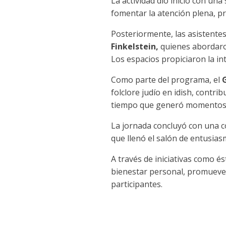
La actividad dio inicio con una
fomentar la atención plena, p
Posteriormente, las asistentes
Finkelstein,
quienes abordaron
Los espacios propiciaron la int
Como parte del programa, el
G
folclore judío en idish, contri
tiempo que generó momentos de
La jornada concluyó con una c
que llenó el salón de entusias
A través de iniciativas como é
bienestar personal, promueven
participantes.