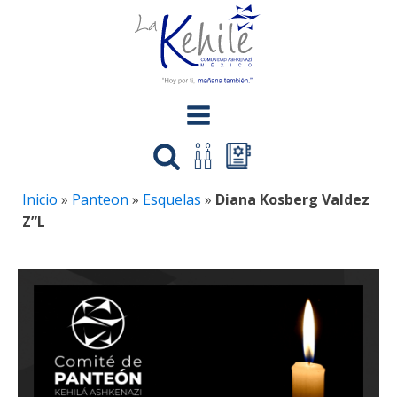
Inicio
»
Panteon
»
Esquelas
»
Diana Kosberg Valdez
Z”L