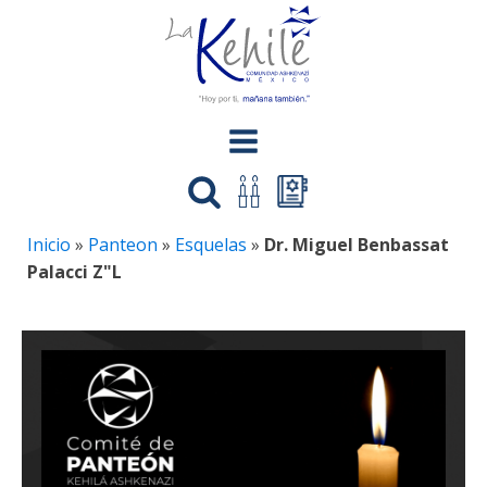
Inicio
»
Panteon
»
Esquelas
»
Dr. Miguel Benbassat
Palacci Z"L