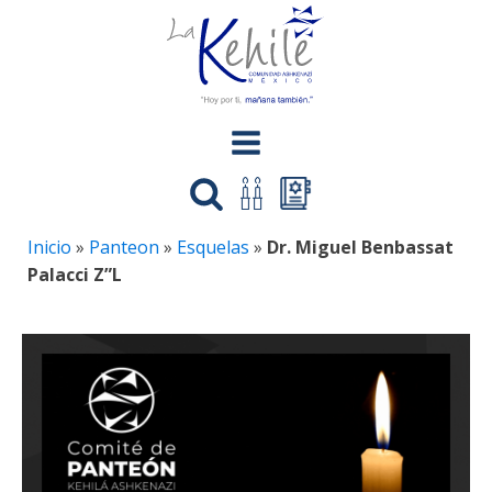
Inicio
»
Panteon
»
Esquelas
»
Dr. Miguel Benbassat
Palacci Z”L