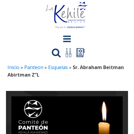
Inicio
»
Panteon
»
Esquelas
»
Sr. Abraham Beitman
Abirtman Z”L