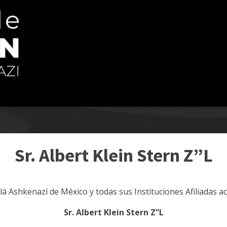
Sr. Albert Klein Stern Z”L
ilá Ashkenazí de México y todas sus Instituciones Afiliadas 
Sr. Albert Klein Stern Z”L