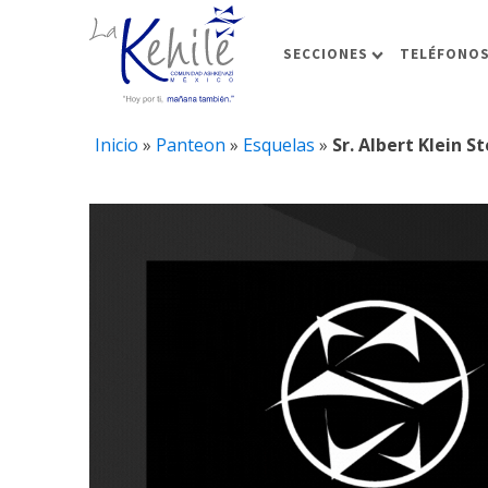
SECCIONES
TELÉFONOS
Inicio
»
Panteon
»
Esquelas
»
Sr. Albert Klein S