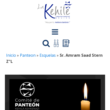
Inicio
»
Panteon
»
Esquelas
»
Sr. Amram Saad Stern
Z"L