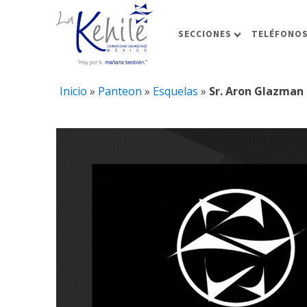
SECCIONES
TELÉFONOS
Inicio
»
Panteon
»
Esquelas
»
Sr. Aron Glazman