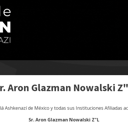
r. Aron Glazman Nowalski Z
ilá Ashkenazí de México y todas sus Instituciones Afiliadas 
Sr. Aron Glazman Nowalski Z"L