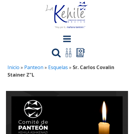
Inicio
»
Panteon
»
Esquelas
»
Sr. Carlos Covalin
Stainer Z"L