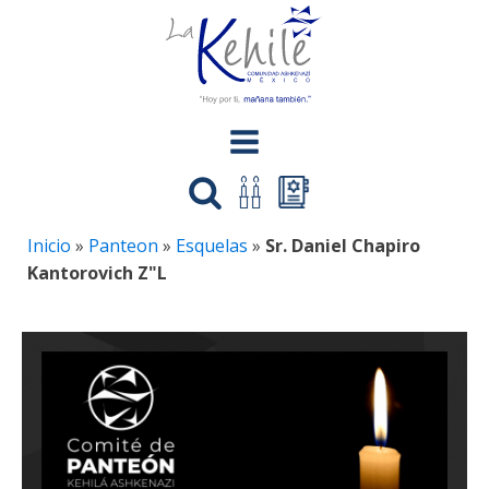
Inicio
»
Panteon
»
Esquelas
»
Sr. Daniel Chapiro
Kantorovich Z"L