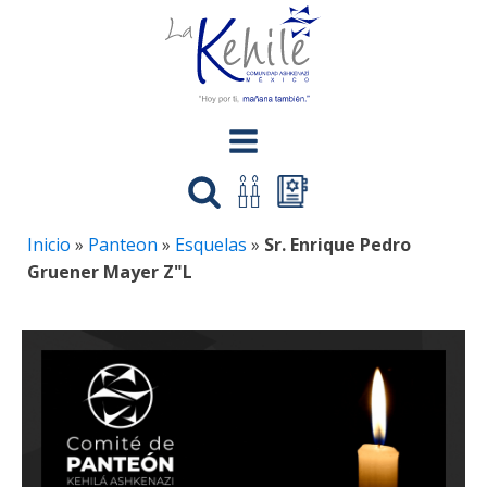
Inicio
»
Panteon
»
Esquelas
»
Sr. Enrique Pedro
Gruener Mayer Z"L