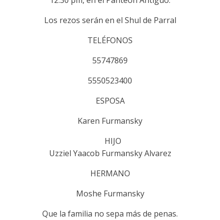
12:30 pm, en el Panteón Antiguo.
Los rezos serán en el Shul de Parral
TELÉFONOS
55747869
5550523400
ESPOSA
Karen Furmansky
HIJO
Uzziel Yaacob Furmansky Alvarez
HERMANO
Moshe Furmansky
Que la familia no sepa más de penas.