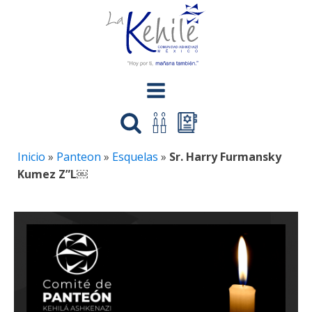
Inicio
»
Panteon
»
Esquelas
»
Sr. Harry Furmansky
Kumez Z”L￼