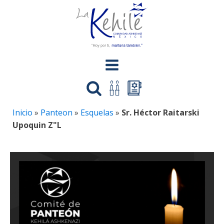
Inicio
»
Panteon
»
Esquelas
»
Sr. Héctor Raitarski
Upoquin Z"L