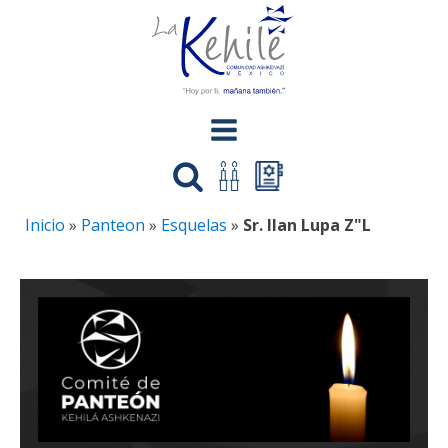
Inicio
»
Panteon
»
Esquelas
»
Sr. Ilan Lupa Z"L