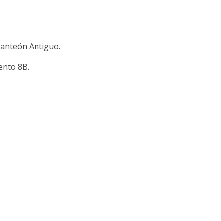
 Panteón Antiguo.
ento 8B.