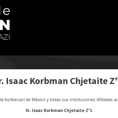
r. Isaac Korbman Chjetaite Z
ilá Ashkenazí de México y todas sus Instituciones Afiliadas 
Sr. Isaac Korbman Chjetaite Z"L