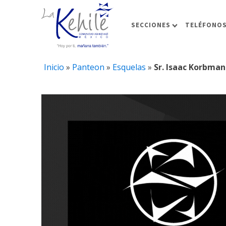
SECCIONES
TELÉFONOS
Inicio
»
Panteon
»
Esquelas
»
Sr. Isaac Korbman