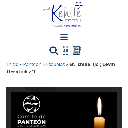
Inicio
»
Panteon
»
Esquelas
»
Sr. Ismael (Isi) Levín
Desatnik Z"L