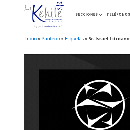
SECCIONES
TELÉFONOS
Inicio
»
Panteon
»
Esquelas
»
Sr. Israel Litman