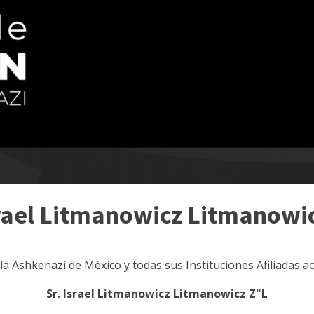
srael Litmanowicz Litmanowi
ilá Ashkenazí de México y todas sus Instituciones Afiliadas 
Sr. Israel Litmanowicz Litmanowicz Z"L