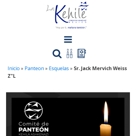
Inicio
»
Panteon
»
Esquelas
»
Sr. Jack Mervich Weiss
Z"L