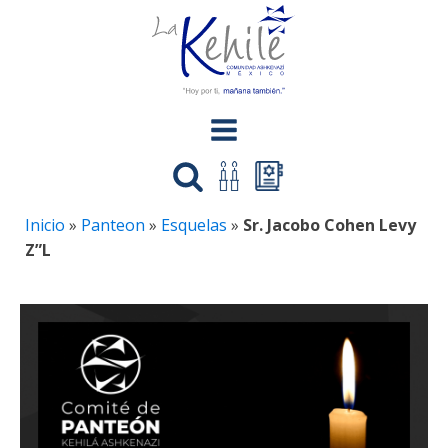
Inicio
»
Panteon
»
Esquelas
»
Sr. Jacobo Cohen Levy
Z”L