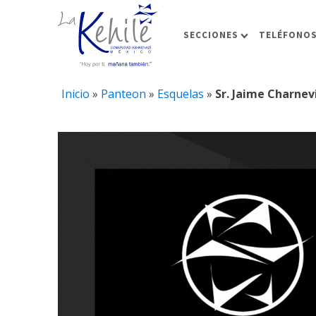
SECCIONES
TELÉFONOS
Inicio
»
Panteon
»
Esquelas
»
Sr. Jaime Charnevi