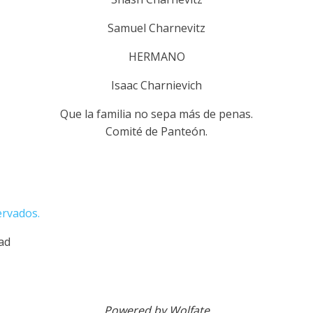
Samuel Charnevitz
HERMANO
Isaac Charnievich
Que la familia no sepa más de penas.
Comité de Panteón.
ervados.
dad
Powered by Wolfate