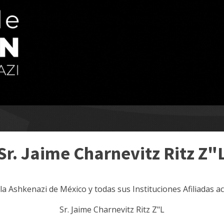
Sr. Jaime Charnevitz Ritz Z"
ila Ashkenazi de México y todas sus Instituciones Afiliadas 
Sr. Jaime Charnevitz Ritz Z"L