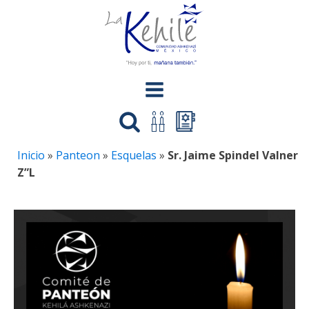
Inicio
»
Panteon
»
Esquelas
»
Sr. Jaime Spindel Valner
Z”L