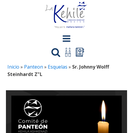
Inicio
»
Panteon
»
Esquelas
»
Sr. Johnny Wolff
Steinhardt Z"L