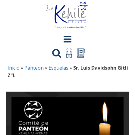
Inicio
»
Panteon
»
Esquelas
»
Sr. Luis Davidsohn Gitli
Z"L