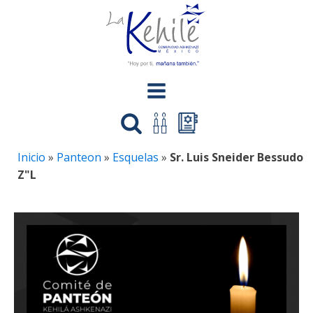
Inicio
»
Panteon
»
Esquelas
»
Sr. Luis Sneider Bessudo
Z"L