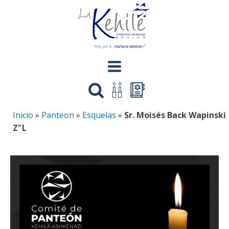
Inicio
»
Panteon
»
Esquelas
»
Sr. Moisés Back Wapinski
Z"L