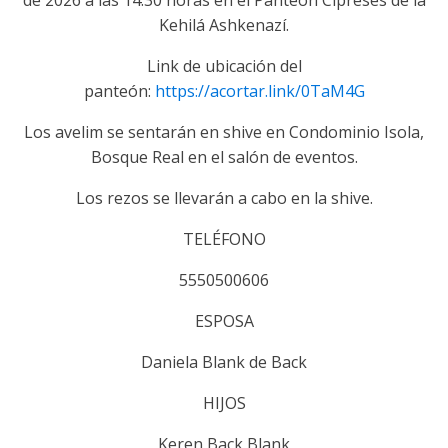
de 2026 a las 14:30 horas en el Panteón Cipreses de la
Kehilá Ashkenazí.
Link de ubicación del
panteón:
https://acortar.link/0TaM4G
Los avelim se sentarán en shive en Condominio Isola,
Bosque Real en el salón de eventos.
Los rezos se llevarán a cabo en la shive.
TELÉFONO
5550500606
ESPOSA
Daniela Blank de Back
HIJOS
Keren Back Blank