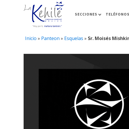
SECCIONES
TELÉFONOS
Inicio
»
Panteon
»
Esquelas
»
Sr. Moisés Mishki