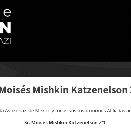
 Moisés Mishkin Katzenelson
ilá Ashkenazí de México y todas sus Instituciones Afiliadas 
Sr. Moisés Mishkin Katzenelson Z"L